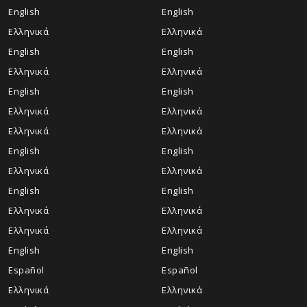
English
English
Ελληνικά
Ελληνικά
English
English
Ελληνικά
Ελληνικά
English
English
Ελληνικά
Ελληνικά
Ελληνικά
Ελληνικά
English
English
Ελληνικά
Ελληνικά
English
English
Ελληνικά
Ελληνικά
Ελληνικά
Ελληνικά
English
English
Español
Español
Ελληνικά
Ελληνικά