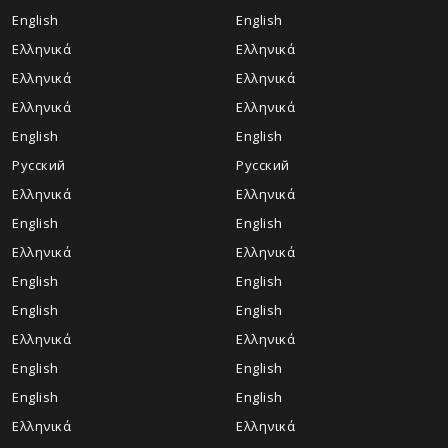
English
English
Ελληνικά
Ελληνικά
Ελληνικά
Ελληνικά
Ελληνικά
Ελληνικά
English
English
Русский
Русский
Ελληνικά
Ελληνικά
English
English
Ελληνικά
Ελληνικά
English
English
English
English
Ελληνικά
Ελληνικά
English
English
English
English
Ελληνικά
Ελληνικά