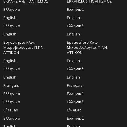
ΕΚΚΛΗΣΙΑ & ΠΟΛΙΤΙΣΜΟΣ
ΕΚΚΛΗΣΙΑ & ΠΟΛΙΤΙΣΜΟΣ
Ελληνικά
Ελληνικά
English
English
Ελληνικά
Ελληνικά
English
English
Εργαστήριο Κλιν.
Εργαστήριο Κλιν.
Μικροβιολογίας Π.Γ.Ν.
Μικροβιολογίας Π.Γ.Ν.
ΑΤΤΙΚΟΝ
ΑΤΤΙΚΟΝ
English
English
Ελληνικά
Ελληνικά
English
English
Français
Français
Ελληνικά
Ελληνικά
Ελληνικά
Ελληνικά
E²ReLab
E²ReLab
Ελληνικά
Ελληνικά
English
English