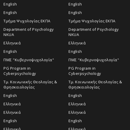
English
English
English
English
Τμήμα Ψυχολογίας ΕΚΠΑ
Τμήμα Ψυχολογίας ΕΚΠΑ
Department of Psychology
Department of Psychology
NKUA
NKUA
Ελληνικά
Ελληνικά
English
English
ΠΜΣ "Κυβερνοψυχολογία"
ΠΜΣ "Κυβερνοψυχολογία"
PG Program in
PG Program in
Cyberpsychology
Cyberpsychology
Τμ. Κοινωνικής Θεολογίας &
Τμ. Κοινωνικής Θεολογίας &
Θρησκειολογίας
Θρησκειολογίας
English
English
Ελληνικά
Ελληνικά
Ελληνικά
Ελληνικά
English
English
Ελληνικά
Ελληνικά