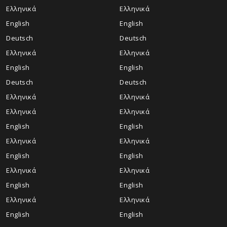
Ελληνικά
Ελληνικά
English
English
Deutsch
Deutsch
Ελληνικά
Ελληνικά
English
English
Deutsch
Deutsch
Ελληνικά
Ελληνικά
Ελληνικά
Ελληνικά
English
English
Ελληνικά
Ελληνικά
English
English
Ελληνικά
Ελληνικά
English
English
Ελληνικά
Ελληνικά
English
English